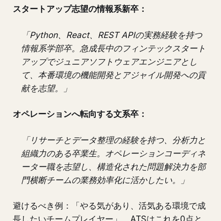
スタートアップ志望の情報系新卒：
「Python、React、REST APIの実務経験を持つ
情報系学部卒。急成長中のフィンテックスタート
アップでジュニアソフトウェアエンジニアとし
て、本番環境の機能開発とアジャイル開発への貢
献を志望。」
オペレーションへ転向する文系卒：
「リサーチとデータ整理の経験を持つ、分析力と
組織力のある卒業生。オペレーションコーディネ
ーター職を志望し、構造化された問題解決力を部
門横断チームの業務効率化に活かしたい。」
避けるべき例：「やる気があり、活気ある環境で成
長したいチームプレイヤー」。ATSはこれを0点と