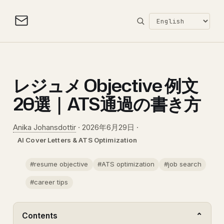
レジュメ Objective 例文
20選｜ATS通過の書き方
Anika Johansdottir
·
2026年6月29日
·
AI Cover Letters & ATS Optimization
#resume objective
#ATS optimization
#job search
#career tips
Contents