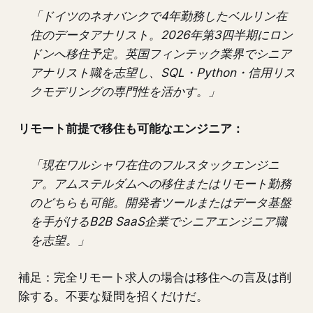
「ドイツのネオバンクで4年勤務したベルリン在
住のデータアナリスト。2026年第3四半期にロン
ドンへ移住予定。英国フィンテック業界でシニア
アナリスト職を志望し、SQL・Python・信用リス
クモデリングの専門性を活かす。」
リモート前提で移住も可能なエンジニア：
「現在ワルシャワ在住のフルスタックエンジニ
ア。アムステルダムへの移住またはリモート勤務
のどちらも可能。開発者ツールまたはデータ基盤
を手がけるB2B SaaS企業でシニアエンジニア職
を志望。」
補足：完全リモート求人の場合は移住への言及は削
除する。不要な疑問を招くだけだ。