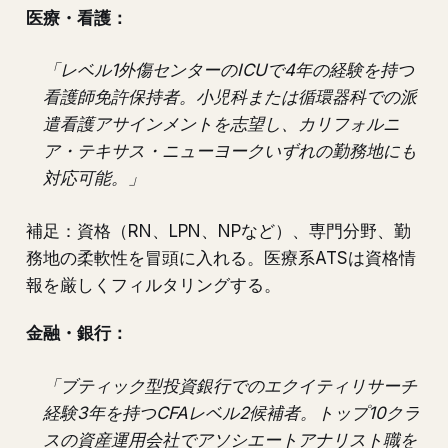
医療・看護：
「レベル1外傷センターのICUで4年の経験を持つ
看護師免許保持者。小児科または循環器科での派
遣看護アサインメントを志望し、カリフォルニ
ア・テキサス・ニューヨークいずれの勤務地にも
対応可能。」
補足：資格（RN、LPN、NPなど）、専門分野、勤
務地の柔軟性を冒頭に入れる。医療系ATSは資格情
報を厳しくフィルタリングする。
金融・銀行：
「ブティック型投資銀行でのエクイティリサーチ
経験3年を持つCFAレベル2候補者。トップ10クラ
スの資産運用会社でアソシエートアナリスト職を