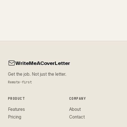
WriteMeACoverLetter
Get the job. Not just the letter.
Remote-first
PRODUCT
COMPANY
Features
About
Pricing
Contact