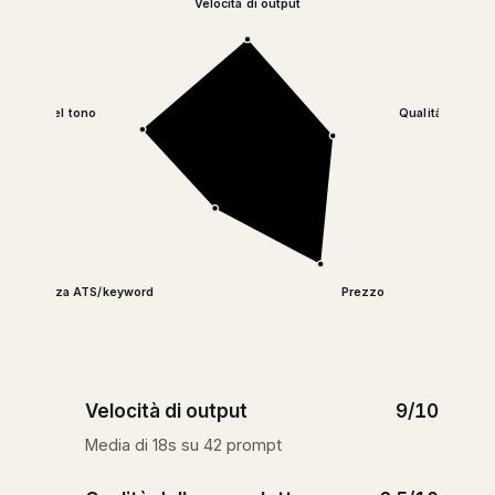
Velocità di output
amento del tono
Qualità della co
Aderenza ATS/keyword
Prezzo
Velocità di output
9/10
Media di 18s su 42 prompt