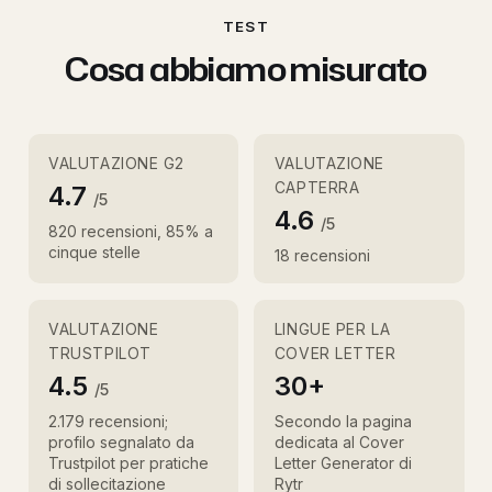
TEST
Cosa abbiamo misurato
VALUTAZIONE G2
VALUTAZIONE
CAPTERRA
4.7
/5
4.6
/5
820 recensioni, 85% a
cinque stelle
18 recensioni
VALUTAZIONE
LINGUE PER LA
TRUSTPILOT
COVER LETTER
4.5
30+
/5
2.179 recensioni;
Secondo la pagina
profilo segnalato da
dedicata al Cover
Trustpilot per pratiche
Letter Generator di
di sollecitazione
Rytr