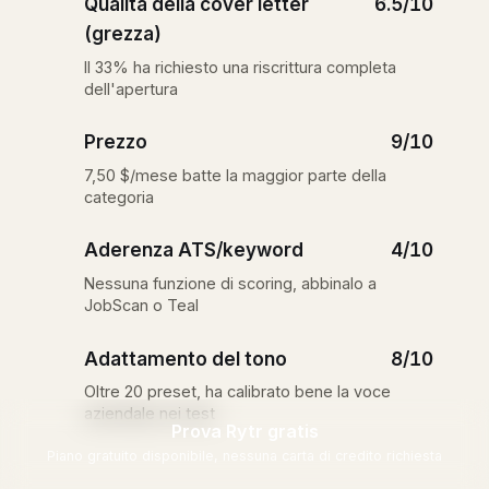
Qualità della cover letter
6.5/10
(grezza)
Il 33% ha richiesto una riscrittura completa
dell'apertura
Prezzo
9/10
7,50 $/mese batte la maggior parte della
categoria
Aderenza ATS/keyword
4/10
Nessuna funzione di scoring, abbinalo a
JobScan o Teal
Adattamento del tono
8/10
Oltre 20 preset, ha calibrato bene la voce
aziendale nei test
Prova Rytr gratis
Piano gratuito disponibile, nessuna carta di credito richiesta