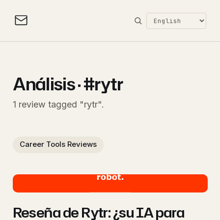
Análisis · #rytr
1 review tagged "rytr".
Career Tools Reviews
Reseña de Rytr: ¿su IA para