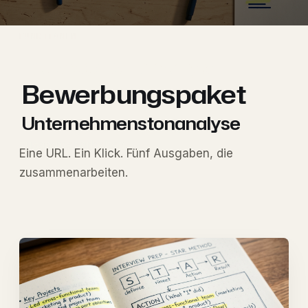
FUNKTIONEN
Das vollständige
Bewerbungspaket
Unternehmenstonanalyse
Eine URL. Ein Klick. Fünf Ausgaben, die
zusammenarbeiten.
Eine URL. Ein Klick. Fünf Ausgaben, die
zusammenarbeiten.