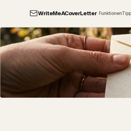
WriteMeACoverLetter
Funktionen
Tip