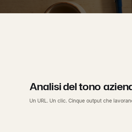
FUNZIONI
Il pacchetto ca
Un URL. Un clic. Cinque output che lavorano insieme
Analisi del tono
azien
Un URL. Un clic. Cinque output che lavoran