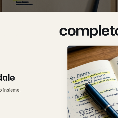
ndidatura
complet
.
dale
o insieme.