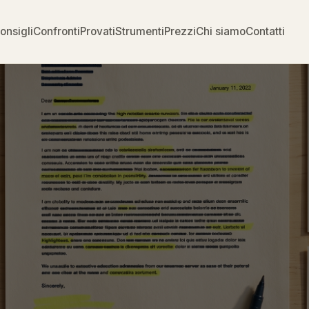
onsigli
Confronti
Provati
Strumenti
Prezzi
Chi siamo
Contatti