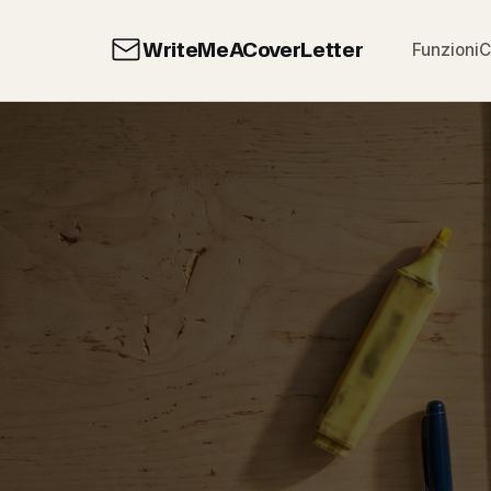
WriteMeACoverLetter
Funzioni
C