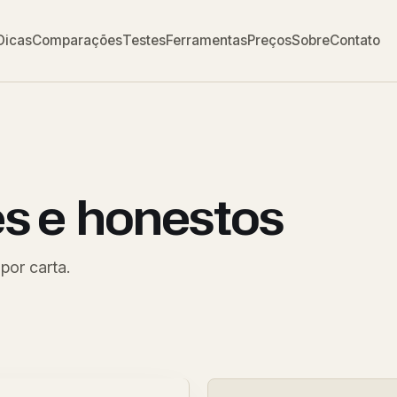
Dicas
Comparações
Testes
Ferramentas
Preços
Sobre
Contato
es e
honestos
por carta.