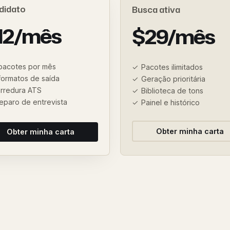
didato
Busca ativa
12/mês
$29/mês
pacotes por mês
Pacotes ilimitados
formatos de saída
Geração prioritária
rredura ATS
Biblioteca de tons
eparo de entrevista
Painel e histórico
Obter minha carta
Obter minha carta